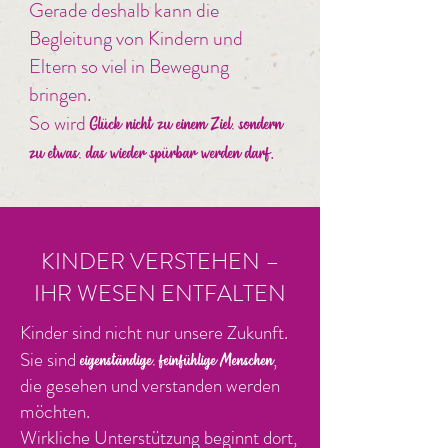
Gerade deshalb kann die
Begleitung von Kindern und
Eltern so viel in Bewegung
bringen.
So wird
Glück nicht zu einem Ziel, sondern
.
zu etwas, das wieder spürbar werden darf
KINDER VERSTEHEN –
IHR WESEN ENTFALTEN
Kinder sind nicht nur unsere Zukunft.
Sie sind
,
eigenständige, feinfühlige Menschen
die gesehen und verstanden werden
möchten.
Wirkliche Unterstützung beginnt dort,