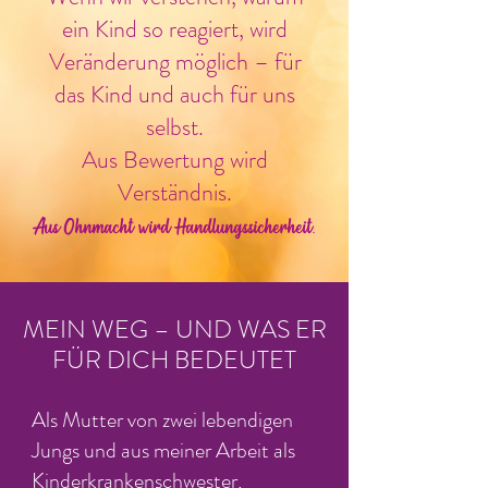
ein Kind so reagiert, wird
Veränderung möglich – für
das Kind und auch für uns
selbst.
Aus Bewertung wird
Verständnis.
Aus Ohnmacht wird Handlungssicherheit.
MEIN WEG – UND WAS ER
FÜR DICH BEDEUTET
Als Mutter von zwei lebendigen
Jungs und aus meiner Arbeit als
Kinderkrankenschwester,