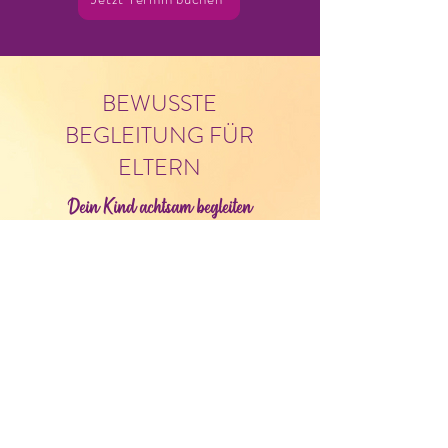
BEWUSSTE
BEGLEITUNG FÜR
ELTERN
Dein Kind achtsam begleiten
Elternsein bringt uns immer wieder
an unsere Grenzen.
Wenn uns das Verhalten unseres
Kindes überfordert, fühlen wir uns
schnell hilflos, unsicher oder
erschöpft.
Genau hier kann Begleitung