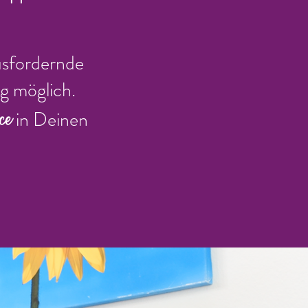
usfordernde
g möglich.
ce
in Deinen