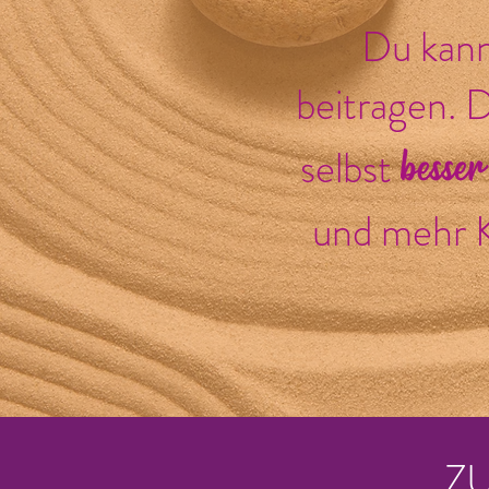
Du kann
beitragen. 
besser
selbst
und mehr K
Z