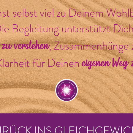
st selbst viel zu Deinem Wohl
Die Begleitung unterstützt Dich
 zu verstehen
, Zusammenhänge 
eigenen Weg 
larheit für Deinen
URÜCK INS GLEICHGEWIC