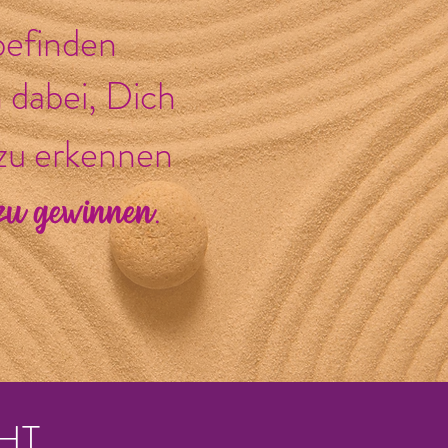
befinden
 dabei, Dich
zu erkennen
zu gewinnen.
HT